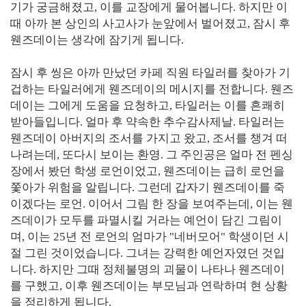
기가 궁금해졌고, 이를 교장에게 물어봅니다. 하지만 이
때 아까 본 상인의 사고사가 눈앞에서 벌어졌고, 잠시 후
웬즈데이는 생각에 잠기게 됩니다.
잠시 후 씽은 아까 만났던 카페 직원 타일러를 찾아가 기
겁하는 타일러에게 웬즈데이의 메시지를 전합니다. 웬즈
데이는 그에게 도움을 요청하고, 타일러는 이를 흔쾌히
받아들입니다. 얼마 후 약속한 추수감사제날. 타일러는
웬즈데이 아버지의 조서를 가지고 왔고, 조서를 챙겨 떠
나려는데, 또다시 보이는 환영. 그 주인공은 얼마 전 펜싱
장에서 봤던 학생 로언이었고, 웬즈데이는 급히 로언을
쫓아가 위험을 알립니다. 그런데 갑자기 웬즈데이를 죽
이겠다는 로언. 이어서 그림 한 장을 보여주는데, 이는 웬
즈데이가 모두를 파멸시킬 거라는 예언이 담긴 그림이
며, 이는 25년 전 로언의 엄마가 "네버모어" 학생이던 시
절 그린 것이었습니다. 그녀는 강력한 예언자였던 것입
니다. 하지만 그때 정체불명의 괴물이 나타나 웬즈데이
를 구했고, 이후 웬즈데이는 부모님과 연락하며 현 상황
을 정리하게 됩니다.