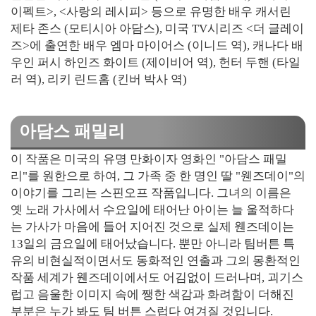
이펙트>, <사랑의 레시피> 등으로 유명한 배우 캐서린
제타 존스 (모티시아 아담스), 미국 TV시리즈 <더 글레이
즈>에 출연한 배우 엠마 마이어스 (이니드 역), 캐나다 배
우인 퍼시 하인즈 화이트 (제이비어 역), 헌터 두핸 (타일
러 역), 리키 린드홈 (킨버 박사 역)
아담스 패밀리
이 작품은 미국의 유명 만화이자 영화인 "아담스 패밀
리"를 원한으로 하여, 그 가족 중 한 명인 딸 "웬즈데이"의
이야기를 그리는 스핀오프 작품입니다. 그녀의 이름은
옛 노래 가사에서 수요일에 태어난 아이는 늘 울적하다
는 가사가 마음에 들어 지어진 것으로 실제 웬즈데이는
13일의 금요일에 태어났습니다. 뿐만 아니라 팀버튼 특
유의 비현실적이면서도 동화적인 연출과 그의 몽환적인
작품 세계가 웬즈데이에서도 어김없이 드러나며, 괴기스
럽고 음울한 이미지 속에 쨍한 색감과 화려함이 더해진
부분은 누가 봐도 팀 버튼 스럽다 여겨질 것입니다.