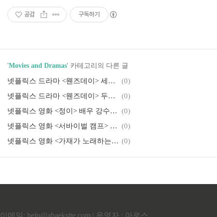
공감
구독하기
'
Movies and Dramas
' 카테고리의 다른 글
넷플릭스 드라마 <웬즈데이> 세번째 리뷰 줄거리_3rd 결말
(0)
넷플릭스 드라마 <웬즈데이> 두번째 리뷰 줄거리_2nd
(0)
넷플릭스 영화 <정이> 배우 강수연의 유작
(0)
넷플릭스 영화 <서바이벌 캠프> 생존을 위한 준비
(0)
넷플릭스 영화 <가재가 노래하는 곳> 리뷰 테이트(비문명) vs 체이스(문명) 결말해석, 새 (Bird)
(0)
이메일: help@abaeksite.com | 운영자 : 아로스