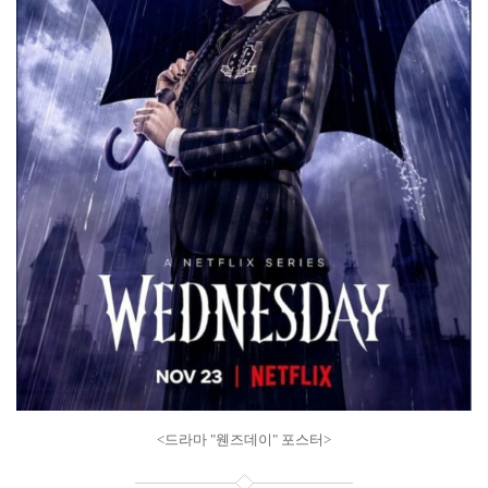
<드라마 "웬즈데이" 포스터>