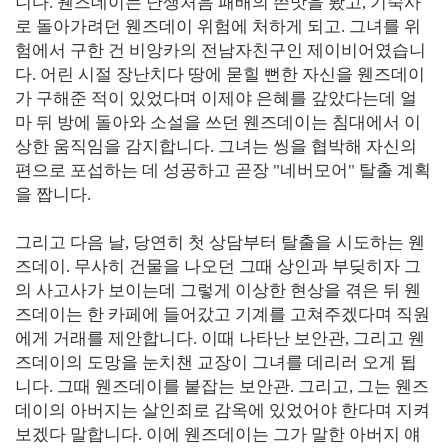
니다. 웬즈데이는 난생처음 패배의 쓴맛을 봤고, 기숙사
로 돌아가려던 웬즈데이 위험에 처하게 되고. 그녀를 위
험에서 구한 건 비앙카의 전남자친구인 제이비어였습니
다. 어린 시절 장난치다 땅에 묻힐 뻔한 자신을 웬즈데이
가 구해준 적이 있었다며 이제야 은혜를 갚았다는데 얼
마 뒤 방에 돌아와 소설을 쓰던 웬즈데이는 침대에서 이
상한 움직임을 감지합니다. 그녀는 씽을 협박해 자신의
편으로 포섭하는 데 성공하고 곧장 "네버모어" 탈출 계획
을 짭니다.
그리고 다음 날, 당연히 첫 상담부터 탈출을 시도하는 웬
즈데이. 무사히 건물을 나오던 그때 상인과 부딪히자 그
의 사고사가 보이는데 그렇게 이상한 현상을 겪은 뒤 웬
즈데이는 한 카페에 들어갔고 기계를 고쳐주겠다며 직원
에게 거래를 제안합니다. 이때 나타난 보안관, 그리고 웬
즈데이의 도망을 눈치챈 교장이 그녀를 데리러 오게 됩
니다. 그때 웬즈데이를 붙잡는 보안관. 그리고, 그는 웬즈
데이의 아버지는 살인죄로 감옥에 있었어야 한다며 지켜
보겠다 말합니다. 이에 웬즈데이는 그가 말한 아버지 얘