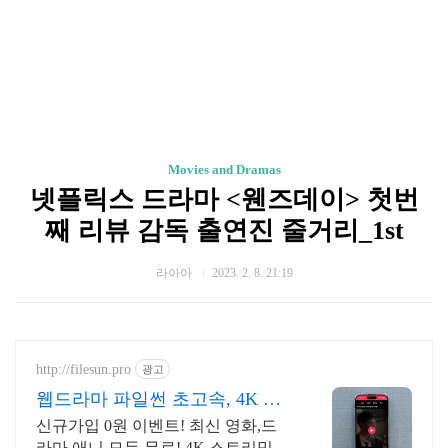
Movies and Dramas
넷플릭스 드라마 <웬즈데이> 첫번
째 리뷰 감독 출연진 줄거리_1st
라아아
2023. 2. 8. 21:19
http://filesun.pro
광고
웹드라마 파일썬 초고속, 4K 실
시간 보기!
신규가입 0원 이벤트! 최신 영화,드
라마,애니 모두 무료! 4K 스트리밍