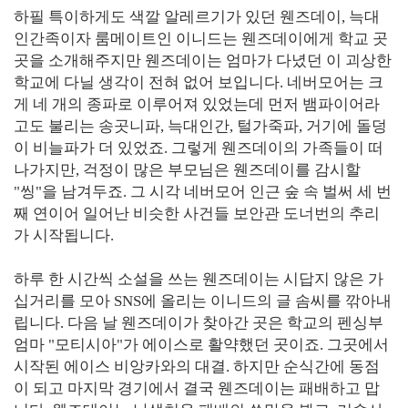
하필 특이하게도 색깔 알레르기가 있던 웬즈데이, 늑대
인간족이자 룸메이트인 이니드는 웬즈데이에게 학교 곳
곳을 소개해주지만 웬즈데이는 엄마가 다녔던 이 괴상한
학교에 다닐 생각이 전혀 없어 보입니다. 네버모어는 크
게 네 개의 종파로 이루어져 있었는데 먼저 뱀파이어라
고도 불리는 송곳니파, 늑대인간, 털가죽파, 거기에 돌덩
이 비늘파가 더 있었죠. 그렇게 웬즈데이의 가족들이 떠
나가지만, 걱정이 많은 부모님은 웬즈데이를 감시할
"씽"을 남겨두죠. 그 시각 네버모어 인근 숲 속 벌써 세 번
째 연이어 일어난 비슷한 사건들 보안관 도너번의 추리
가 시작됩니다.
하루 한 시간씩 소설을 쓰는 웬즈데이는 시답지 않은 가
십거리를 모아 SNS에 올리는 이니드의 글 솜씨를 깎아내
립니다. 다음 날 웬즈데이가 찾아간 곳은 학교의 펜싱부
엄마 "모티시아"가 에이스로 활약했던 곳이죠. 그곳에서
시작된 에이스 비앙카와의 대결. 하지만 순식간에 동점
이 되고 마지막 경기에서 결국 웬즈데이는 패배하고 맙