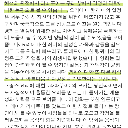
해석의 관점에서 라따뚜이는 우리 삶에서 열정의 역할에
대한 논평으로 볼 수 있습니다.
요리에 대한 레미의 열정
은 너무 강해서 자신의 안전을 위험에 빠뜨리지 않고 추
구하며 궁극적으로 그를 성공으로 이끄는 원동력입니다.
영화는 열정이 위대한 일로 이어지고 장애물을 극복하는
데 도움이 될 수 있지만 양날의 검이 될 수도 있음을 보여
줍니다. 요리에 대한 레미의 열정은 가족과 갈등을 일으
키고 그를 위험에 빠뜨리고, 콜레트에 대한 링귀니의 열
정은 그의 직업을 거의 희생시킬 뻔했습니다. 영화는 열
정이 강력한 힘이 될 수 있지만 실용성과 책임감이 균형
을 이루어야 함을 시사합니다.
영화에 대한 또 다른 해석
은 음식의 아름다움과 다양성을 기념한다는 것입니다.
프랑스 요리에 대한 <라따뚜이>의 묘사는 낭만적이면서
도 사실적이며 훌륭한 요리를 만드는 데 들어가는 예술
성과 노력을 모두 보여줍니다. 이 영화는 또한 안톤이고
가 레미의 라따뚜이를 맛보고 어린 시절로 돌아가는 장
면에서 볼 수 있듯이 사람들을 하나로 모으고 감정을 불
러일으키는 음식의 힘을 기념합니다. 이 영화는 음식이
단순한 생계 수단이 아니라 기쁨, 향수, 연결의 원천임을