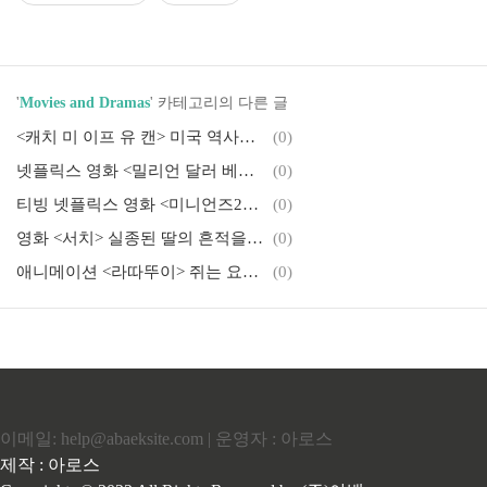
'
Movies and Dramas
' 카테고리의 다른 글
<캐치 미 이프 유 캔> 미국 역사상 가장 성공한 사기꾼!
(0)
넷플릭스 영화 <밀리언 달러 베이비>
(0)
티빙 넷플릭스 영화 <미니언즈2> 바나나~ 바나나나나나~~~
(0)
영화 <서치> 실종된 딸의 흔적을 검색한다, 실종 48시간..
(0)
애니메이션 <라따뚜이> 쥐는 요리하고 사람은 서빙 경영을???
(0)
이메일: help@abaeksite.com | 운영자 : 아로스
제작 : 아로스