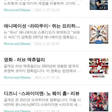
도록 하겠습니다. 바나나~ 바나나나나나~~~ 바나
노트북과 소셜 미디어 계정을 이용하여 그녀의 실
나~ 바나나나나나~~~ ~~~ 악당두목(?) 는 Kyle Bal
종에 대한 단서를 찾는 이야기를 따라갑니다. 이 영
Movies and Dramas
2023. 2. 27. 22:32
da와 Brad Ableson이 감독했습니다. 카일 발다(Kyle
화는 전적으로 기술의 관점을 통해 이야기가 전달
Balda)는 미국의 애니메이터, 작가, 감독으로 , , 를
되며, 관객들은 노트북, 전화, 영상 통화 등 다양한
포함한 여러 성공적인 애니메이션 영화를 제작했
화면을 통해 이야기를 경험합니다. 지금부터 그 단
애니메이션 <라따뚜이> 쥐는 요리하고 사람은 서빙 경영을???
습니다. 그는 애니메이..
서들을 찾아가 보도록 하겠습니다. 그들의 가족 세
브 오해니언과 함께 각본을 쓴 아니쉬 차간티가 감
는 "픽사" 애니메이션 스튜디오가 제작하고 "브래
독했습니다. 차간티는 캘리포니아 산호세에서 태
드 버드"가 감독한 2007년 애니메이션 영화입니다.
어난 인도계 미국인 영화 제작자입니다. 그는 서던
요리에 열정을 가진 쥐 "레미"가 파리에서 요리사
Movies and Dramas
2023. 2. 25. 02:51
캘리포니아 대학에서 영화 제작 학위를 받고 졸업
가 되는 것을 꿈꾸는 이야기입니다. 이 영화는 스토
했고 영화 제작 경력을 추구하기 전에 구글에서 일
리텔링, 애니메이션, 메시지로 광범위한 찬사를 받
했습니다. 차간티의 이전 작품에는 2015년 선댄스
으면서 비평적이고 상업적인 성공을 거두었습니
영화 - 러브 액츄얼리
영화제에서 초연되어 단편 영화상을 수상한 단편
다. 지금부터 그 맛있고 성공적인 이야기를 함께 들
영화 의 감독과 공동 집필이 포..
어보겠습니다. 맛있는 이야기를 만든 감독 브래드
글개요 러브 액츄얼리는 2003년에 개봉된 영국의
버드는 미국의 애니메이터, 감독, 시나리오 작가입
로맨틱 코미디 영화입니다. 이 영화는 런던에서 크
니다. 그는 두 번의 최우수애니메이션영화상을 포
리스마스 시즌 동안 다양한 등장인물들의 상호 연
Movies and Dramas
2023. 2. 21. 07:22
함한 여러 상을 수상했습니다. 버드는 "픽사"와 함
관된 이야기와 그들의 사랑에 대한 경험을 탐구합
께 과 와 같은 영화를 감독한 것으로 유명합니다.
니다. 이 영화는 낭만적인 사랑, 부모님의 사랑, 친
그 속의 캐릭터 정보 레미는 요리에 열정이 있는
구 사이의 사랑, 짝사랑 등 다양한 형태의 사랑을
디즈니 <스파이더맨: 노 웨이 홈> 리뷰
쥐. 레미는 이 영화의 주인공이자 이 이야기의 원동
그리고 있습니다. 겨울이 가기 전 다양한 사람들의
력입니다. 링귀니는 레미의 도..
다양한 이야기를 들어보도록 하겠습니다. 작품 속
글개요 은 2021년 슈퍼히어로 영화입니다. 마블 시
배우들 리차드 커티스는 로맨틱 코미디 작품으로
네마틱 유니버스(MCU) 스파이더맨 시리즈의 세
가장 잘 알려진 영국의 감독이자 시나리오 작가입
번째 작품으로, 이전 영화인 과 의 속편 역할을 합
Movies and Dramas
2023. 2. 21. 00:24