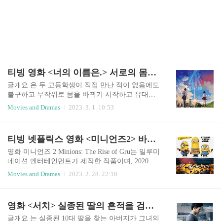
티빙 영화 <너의 이름은.> 서로의 몸이 뒤바뀐 소년 소녀의 이야기
글개요 은 두 고등학생이 직접 만난 적이 없음에도
불구하고 무작위로 몸을 바뀌기 시작하고 유대감
을 형성하기 시작하는 이야기를 따라갑니다. 이 영
Movies and Dramas
2023. 3. 1. 10:53
화는 등장인물들이 생명을 위협하는 재앙에 직면
하면서 사랑, 상실, 인간관계의 중요성에 대한 주제
를 탐구합니다. 지금부터 이 특이한 그들의 경험을
티빙 넷플릭스 영화 <미니언즈2> 바나나~ 바나나나나나~~~
들여다보도록 하겠습니다. 감독 감독은 신카이 마
코토이며, 대학에 다니는 동안 독립적으로 애니메
영화 미니언즈 2 Minions: The Rise of Gru는 일루미
이션을 제작하고 자체 출판하기 시작했습니다. 그
네이션 엔터테인먼트가 제작한 작품이며, 2020년 7
의 첫 번째 주요 작품은 1999년에 그가 만든 라고
월 개봉 예정이었으나 코로나로 인하여 여러 차례
Movies and Dramas
2023. 2. 28. 22:10
불리는 5분짜리 단편 영화였습니다. 그는 컴퓨터와
개봉이 연기되기도 하였습니다. 개봉 지연과 극장
가정용 소프트웨어를 사용하여 스스로 제작한 그
배급의 제한이라는 악조건 속에서도 1억 5천5백만
의 두 번째 장편 영화 로 국제적인 명성을 얻었습니
달러 이상의 수익을 거두며 흥행에 성공한 작품입
영화 <서치> 실종된 딸의 흔적을 검색한다, 실종 48시간..
다. 신카이는 아름다운 비주얼과 감성적인 스토리
니다. 지금부터 미니언으로 알려진 사랑스러운 노
텔링을 결합한 독특한 스타일로 알려져 있..
란색 생물들과 일련의 무모한 모험을 함께 떠나보
글개요 는 실종된 10대 딸을 찾는 아버지가 그녀의